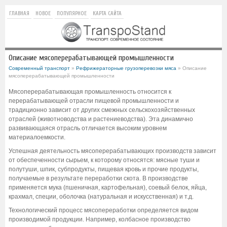
ГЛАВНАЯ
НОВОЕ
ПОПУЛЯРНОЕ
КАРТА САЙТА
Описание мясоперерабатывающей промышленности
Современный транспорт
»
Рефрижераторные грузоперевозки мяса
» Описание
мясоперерабатывающей промышленности
Мясоперерабатывающая промышленность относится к
перерабатывающей отрасли пищевой промышленности и
традиционно зависит от других смежных сельскохозяйственных
отраслей (животноводства и растениеводства). Эта динамично
развивающаяся отрасль отличается высоким уровнем
материалоемкости.
Успешная деятельность мясоперерабатывающих производств зависит
от обеспеченности сырьем, к которому относятся: мясные туши и
полутуши, шпик, субпродукты, пищевая кровь и прочие продукты,
получаемые в результате переработки скота. В производстве
применяется мука (пшеничная, картофельная), соевый белок, яйца,
крахмал, специи, оболочка (натуральная и искусственная) и т.д.
Технологический процесс мясопереработки определяется видом
производимой продукции. Например, колбасное производство