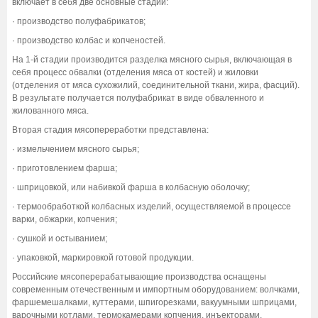
включает в себя две основные стадии:
· производство полуфабрикатов;
· производство колбас и копченостей.
На 1-й стадии производится разделка мясного сырья, включающая в
себя процесс обвалки (отделения мяса от костей) и жиловки
(отделения от мяса сухожилий, соединительной ткани, жира, фасций).
В результате получается полуфабрикат в виде обваленного и
жилованного мяса.
Вторая стадия мясопереработки представлена:
· измельчением мясного сырья;
· приготовлением фарша;
· шприцовкой, или набивкой фарша в колбасную оболочку;
· термообработкой колбасных изделий, осуществляемой в процессе
варки, обжарки, копчения;
· сушкой и остыванием;
· упаковкой, маркировкой готовой продукции.
Российские мясоперерабатывающие производства оснащены
современным отечественным и импортным оборудованием: волчками,
фаршемешалками, куттерами, шпигорезками, вакуумными шприцами,
варочными котлами, термокамерами копчения, инъекторами,