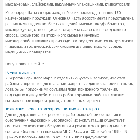
массажерами, слайсерами, вакуумными упаковщиками, клипсаторами.
Мясоперерабатывающие заводы России производят свыше 170
наименований продукции. Основная часть ассортимента представлена
различными видами колбасных изделий, мясных полуфабрикатов,
мясопродуктов, относящихся к товарам массового и повседневного
спроса. Кроме того, из вторичного сырья на крупных
мясоперерабатывающих производствах осуществляется выпуск жиров
(пищевых и технических), сухих кормов для животных, консервов,
медицинских препаратов.
Популярное на сайте:
Режим плавания
У берегов Берингова моря, в отдельных бухтах и заливах, имеются
районы: запретные для плавании; запретные для постановки на якорь,
лова рыбы придонными орудиями лова, придонного траления,
подводных и дноуглубительных работ, взрывных работ и плавания с
вытравленной якорной цепью; затопленных взрывча ...
Технология ремонта электромагнитных контакторов
Для поддержания электровозов в работоспособном состоянии и
обеспечения надежной и безопасной их эксплуатации существует
система технического обслуживания и ремонта электроподвижного
состава. Она введена приказом МПС России от 30 декабря 1999 г. N
ЦТ-725 и положением № 3р от 17.01.2005г. Предусматри ...