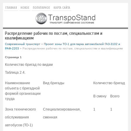
ГЛАВНАЯ
НОВОЕ
ПОПУЛЯРНОЕ
КАРТА САЙТА
Распределение рабочих по постам, специальностям и
квалификациям
Современный транспорт
»
Проект зоны ТО-1 для парка автомобилей ГАЗ-3102 и
РАФ-2203
» Распределение рабочих по постам, специальностям и квалификациям
Страница 1
Количество бригад по видам
Таблица 2.4.
Наименование
Вид бригады
Количество бригад
объекта с бригадной
формой организации
В смену
Всего
труда
Зона технического
Специализированная,
1
1
обслуживания
сменная
автобусов (ТО-1)