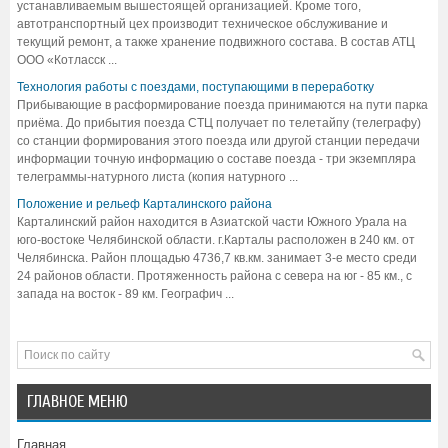
устанавливаемым вышестоящей организацией. Кроме того,
автотранспортный цех производит техническое обслуживание и
текущий ремонт, а также хранение подвижного состава. В состав АТЦ
ООО «Котласск ...
Технология работы с поездами, поступающими в переработку
Прибывающие в расформирование поезда принимаются на пути парка
приёма. До прибытия поезда СТЦ получает по телетайпу (телеграфу)
со станции формирования этого поезда или другой станции передачи
информации точную информацию о составе поезда - три экземпляра
телеграммы-натурного листа (копия натурного ...
Положение и рельеф Карталинского района
Карталинский район находится в Азиатской части Южного Урала на
юго-востоке Челябинской области. г.Карталы расположен в 240 км. от
Челябинска. Район площадью 4736,7 кв.км. занимает 3-е место среди
24 районов области. Протяженность района с севера на юг - 85 км., с
запада на восток - 89 км. Географич ...
ГЛАВНОЕ МЕНЮ
Главная