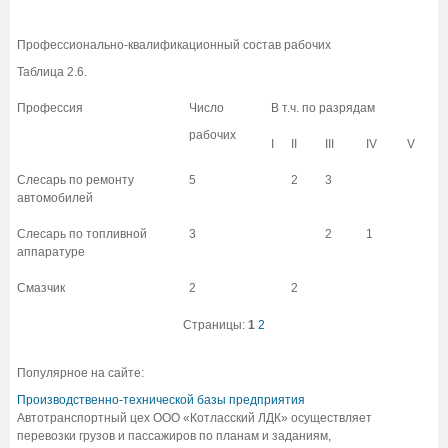
Профессионально-квалификационный состав рабочих
Таблица 2.6.
Профессия
Число
В т.ч. по разрядам
рабочих
I
II
III
IV
V
Слесарь по ремонту
5
2
3
автомобилей
Слесарь по топливной
3
2
1
аппаратуре
Смазчик
2
2
Страницы:
1
2
Популярное на сайте:
Производственно-технической базы предприятия
Автотранспортный цех ООО «Котласский ЛДК» осуществляет
перевозки грузов и пассажиров по планам и заданиям,