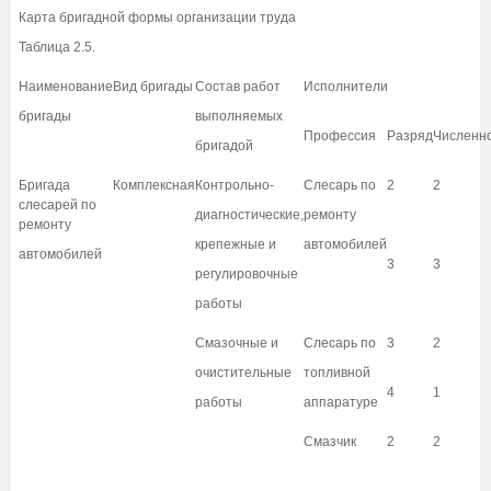
Карта бригадной формы организации труда
Таблица 2.5.
Наименование
Вид бригады
Состав работ
Исполнители
бригады
выполняемых
Профессия
Разряд
Численн
бригадой
Бригада
Комплексная
Контрольно-
Слесарь по
2
2
слесарей по
диагностические,
ремонту
ремонту
крепежные и
автомобилей
автомобилей
3
3
регулировочные
работы
Смазочные и
Слесарь по
3
2
очистительные
топливной
4
1
работы
аппаратуре
Смазчик
2
2