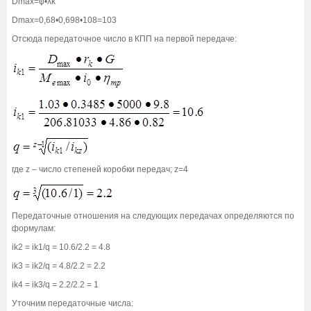
Dmax=φ•λk
Dmax=0,68•0,698•108=103
Отсюда передаточное число в КПП на первой передаче:
где z – число степеней коробки передач; z=4
Передаточные отношения на следующих передачах определяются по
формулам:
ik2 = ik1/q = 10.6/2.2 = 4.8
ik3 = ik2/q = 4.8/2.2 = 2.2
ik4 = ik3/q = 2.2/2.2 = 1
Уточним передаточные числа: