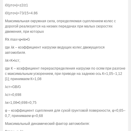
i0(уточ)=z2/z1
i0(уточ)=73/15=4.86
Максимальная окружная сила, определяемая сцеплением колес с
дорогой реализуется на низких передачах при малых скоростях
движения, при которых
Rk max=φ•λk•G
где λk – коэффициент нагрузки ведущих колес движущегося
автомобиля.
λk=K•λст;
где К – коэффициент перераспределения нагрузки по осям при разгоне
с максимальным ускорением, при приводе на заднюю ось К=1,05–1,12
[1]; принимаем К=1,08
λст=GB/G
λст=0,698
λк=1,08•0,698=0,75
φ – коэффициент сцепления для сухой грунтовой поверхности, φ=0,65–
0,7; принимаем φ=0,68
Максимальный динамический фактор автомобиля: