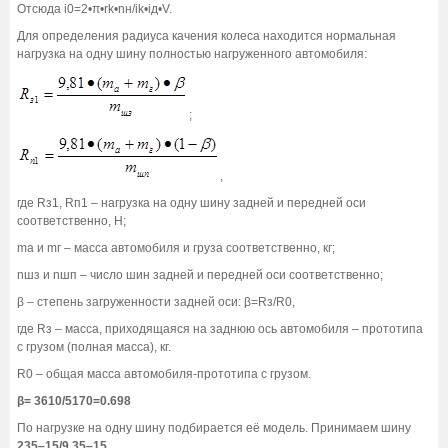
Отсюда i0=2•π•rk•nн/ik•iд•V.
Для определения радиуса качения колеса находится нормальная
нагрузка на одну шину полностью нагруженного автомобиля:
;
,
где Rз1, Rп1 – нагрузка на одну шину задней и передней оси
соответственно, Н;
mа и mг – масса автомобиля и груза соответственно, кг;
nшз и nшп – число шин задней и передней оси соответственно;
β – степень загруженности задней оси: β=Rз/R0,
где Rз – масса, приходящаяся на заднюю ось автомобиля – прототипа
с грузом (полная масса), кг.
R0 – общая масса автомобиля-прототипа с грузом.
β= 3610/5170=0.698
По нагрузке на одну шину подбирается её модель. Принимаем шину
235–15/9,35–15