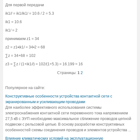
Для первой передачи
ik1// = ik1/ik1/ = 10.6 / 2 = 5.3
ik1 = 10.6
ik1/ = 2
принимаем z1 = 34
z2 = z1•ik1/ = 34•2 = 68
∑z = 34+68 = 102
z3 = ∑z / (1+ik1//) = 102/(1+5.3) = 16.199 ≈ 16
Страницы:
1
2
Популярное на сайте:
Конструктивные особенности устройства контактной сети с
экранированным и усиливающим проводами
Для наиболее эффективного использования системы
электроснабжения контактной сети переменного тока напряжением
27,5 кВ с ЭУП необходимо максимальное сближение проводов цепной
подвески с рельсовой цепью. В основу разработки конструктивных
особенностей схемы соединения проводов и элементов устройства ...
Влияние климатических условий на эксплуатационную