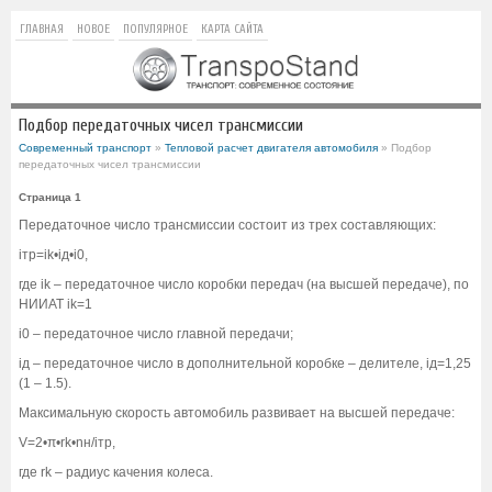
ГЛАВНАЯ
НОВОЕ
ПОПУЛЯРНОЕ
КАРТА САЙТА
Подбор передаточных чисел трансмиссии
Современный транспорт
»
Тепловой расчет двигателя автомобиля
» Подбор
передаточных чисел трансмиссии
Страница 1
Передаточное число трансмиссии состоит из трех составляющих:
iтр=ik•iд•i0,
где ik – передаточное число коробки передач (на высшей передаче), по
НИИАТ ik=1
i0 – передаточное число главной передачи;
iд – передаточное число в дополнительной коробке – делителе, iд=1,25
(1 – 1.5).
Максимальную скорость автомобиль развивает на высшей передаче:
V=2•π•rk•nн/iтр,
где rk – радиус качения колеса.