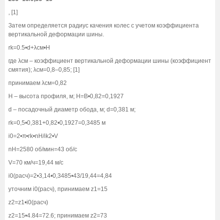
, [1]
Затем определяется радиус качения колес с учетом коэффициента
вертикальной деформации шины.
rk=0.5•d+λсм•H
где λсм – коэффициент вертикальной деформации шины (коэффициент
смятия); λсм=0,8–0,85; [1]
принимаем λсм=0,82
Н – высота профиля, м; Н=В•0,82=0,1927
d – посадочный диаметр обода, м; d=0,381 м;
rk=0,5•0,381+0,82•0,1927=0,3485 м
i0=2•π•rk•nН/ik2•V
nH=2580 об/мин=43 об/с
V=70 км/ч=19,44 м/с
i0(расч)=2•3,14•0,3485•43/19,44=4,84
уточним i0(расч), принимаем z1=15
z2=z1•i0(расч)
z2=15•4.84=72.6; принимаем z2=73