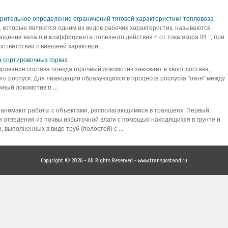
арительное определение ограничений тяговой характеристики тепловоза
 которые являются одним из видов рабочих характеристик, называются
щения вала n и коэффициента полезного действия h от тока якоря IЯ : ; при
тветствии с внешней характери ...
 сортировочных горках
ование состава поезда горочный локомотив заезжает в хвост состава,
его роспуск. Для ликвидации образующихся в процессе роспуска "окон" между
ный локомотив п ...
занимают работы с объектами, располагающимися в траншеях. Первый
 отведения из почвы избыточной влаги с помощью находящихся в грунте и
выполненных в виде труб (полостей) с ...
Copyright © 2026 - All Rights Reserved - www.transpostand.ru