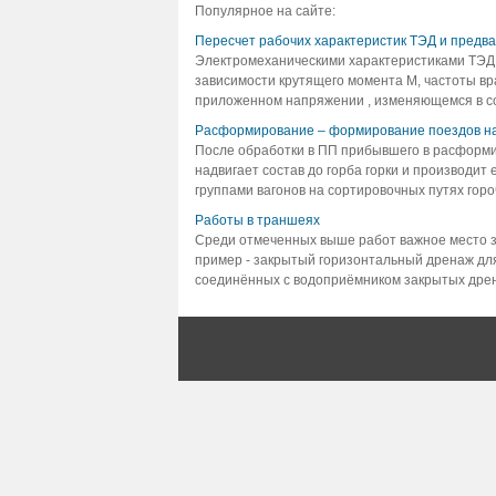
Популярное на сайте:
Пересчет рабочих характеристик ТЭД и предв
Электромеханическими характеристиками ТЭД,
зависимости крутящего момента М, частоты вра
приложенном напряжении , изменяющемся в соо
Расформирование – формирование поездов на
После обработки в ПП прибывшего в расформир
надвигает состав до горба горки и производит 
группами вагонов на сортировочных путях гороч
Работы в траншеях
Среди отмеченных выше работ важное место 
пример - закрытый горизонтальный дренаж для
соединённых с водоприёмником закрытых дрен, 