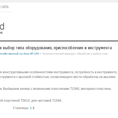
 САЙТА
и выбор типа оборудования, приспособления и инструмента
хозяйственный на базе ВТ-100
» Технологический маршрут обработки и выбор типа
 конструктивными особенностями инструмента, потребность в инструменте,
трумента с высокой стойкостью, позволяющего вести обработку на высоких
мм. Выбираем зенкер с впаянными пластинами Т15К6, материал пластины
й пластиной Т5К10, для чистовой Т15К6.
Страницы:
1
2