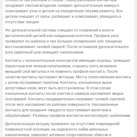
продувают сжатым воздухом, снимают дугогасительную камеру и
осматривают узлы и детали на определение объема ремонта. Все
детали очищают от грязи, разбирают и осматривают, убеждаясь в
отсутствии трещин.
Рог дугогасительной системы очищают от плавлений и копоти
металлической щеткой или наждачным полотном. Профиль рога
проверяют по шаблону и при больших оплавлениях или трещинах
восстанавливают газовой сваркой. После остывания дугогасительного
рога сварочный шов зачищают напильником.
Контакты с незначительным износом или имеющие подгары, зачищают
бархатным или личным напильником, стараясь снять возможно
меньший слой металла и не изменить профиля контакта. После
зачистки контакты протирают ветошью. Места сопротивления контакта
с рогом обслуживают припоем. Контакты, изношенные выше
допустимых норм, могут быть восстановлены. В этом случае
изношенные контакты после очистки и замеров наплавляют медью
газосваркой. Контакты предварительно нагревают газовой горелкой,
после чего наплавляют их рабочие поверхности. Наплавленные
контакты для придания твердости простукивают молотком и
обрабатывают. Размеры профиля контактов контролируют шаблонами.
Дугогасительную катушку проверяют на отсутствие повреждений
поверхностной изоляции, на надежность пайки кабельных
наконечников; замеряют активное сопротивление обмотки и