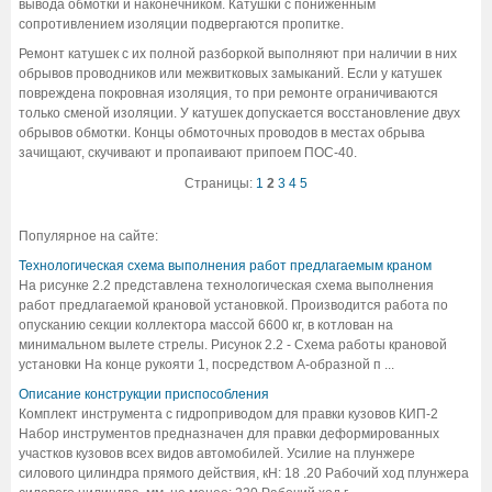
вывода обмотки и наконечником. Катушки с пониженным
сопротивлением изоляции подвергаются пропитке.
Ремонт катушек с их полной разборкой выполняют при наличии в них
обрывов проводников или межвитковых замыканий. Если у катушек
повреждена покровная изоляция, то при ремонте ограничиваются
только сменой изоляции. У катушек допускается восстановление двух
обрывов обмотки. Концы обмоточных проводов в местах обрыва
зачищают, скучивают и пропаивают припоем ПОС-40.
Страницы:
1
2
3
4
5
Популярное на сайте:
Технологическая схема выполнения работ предлагаемым краном
На рисунке 2.2 представлена технологическая схема выполнения
работ предлагаемой крановой установкой. Производится работа по
опусканию секции коллектора массой 6600 кг, в котлован на
минимальном вылете стрелы. Рисунок 2.2 - Схема работы крановой
установки На конце рукояти 1, посредством А-образной п ...
Описание конструкции приспособления
Комплект инструмента с гидроприводом для правки кузовов КИП-2
Набор инструментов предназначен для правки деформированных
участков кузовов всех видов автомобилей. Усилие на плунжере
силового цилиндра прямого действия, кН: 18 .20 Рабочий ход плунжера