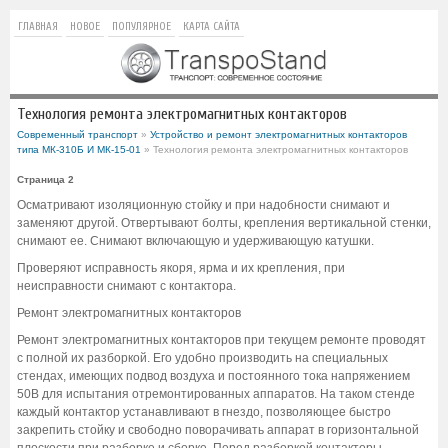
ГЛАВНАЯ
НОВОЕ
ПОПУЛЯРНОЕ
КАРТА САЙТА
Технология ремонта электромагнитных контакторов
Современный транспорт
»
Устройство и ремонт электромагнитных контакторов
типа МК-310Б И МК-15-01
» Технология ремонта электромагнитных контакторов
Страница 2
Осматривают изоляционную стойку и при надобности снимают и
заменяют другой. Отвертывают болты, крепления вертикальной стенки,
снимают ее. Снимают включающую и удерживающую катушки.
Проверяют исправность якоря, ярма и их крепления, при
неисправности снимают с контактора.
Ремонт электромагнитных контакторов
Ремонт электромагнитных контакторов при текущем ремонте проводят
с полной их разборкой. Его удобно производить на специальных
стендах, имеющих подвод воздуха и постоянного тока напряжением
50В для испытания отремонтированных аппаратов. На таком стенде
каждый контактор устанавливают в гнездо, позволяющее быстро
закрепить стойку и свободно поворачивать аппарат в горизонтальной
плоскости при разборке и сборке. Перед разборкой контакторы