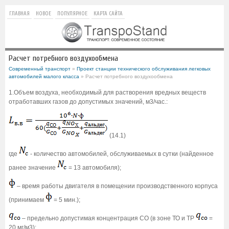
ГЛАВНАЯ
НОВОЕ
ПОПУЛЯРНОЕ
КАРТА САЙТА
Расчет потребного воздухообмена
Современный транспорт
»
Проект станции технического обслуживания легковых
автомобилей малого класса
» Расчет потребного воздухообмена
1.Объем воздуха, необходимый для растворения вредных веществ
отработавших газов до допустимых значений, м3/час.:
(14.1)
где
- количество автомобилей, обслуживаемых в сутки (найденное
ранее значение
= 13 автомобиля);
– время работы двигателя в помещении производственного корпуса
(принимаем
= 5 мин.);
– предельно допустимая концентрация СО (в зоне ТО и ТР
=
20 мг/м3);