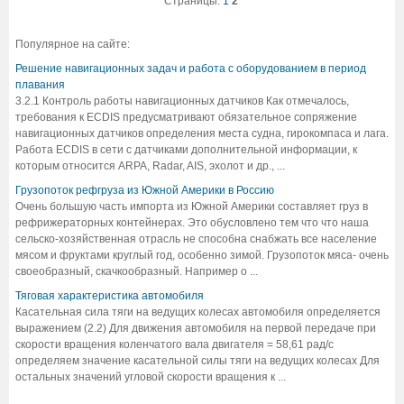
Страницы:
1
2
Популярное на сайте:
Решение навигационных задач и работа с оборудованием в период
плавания
3.2.1 Контроль работы навигационных датчиков Как отмечалось,
требования к ECDIS предусматривают обязательное сопряжение
навигационных датчиков определения места судна, гирокомпаса и лага.
Работа ECDIS в сети с датчиками дополнительной информации, к
которым относится ARPA, Radar, AIS, эхолот и др., ...
Грузопоток рефгруза из Южной Америки в Россию
Очень большую часть импорта из Южной Америки составляет груз в
рефрижераторных контейнерах. Это обусловлено тем что что наша
сельско-хозяйственная отрасль не способна снабжать все население
мясом и фруктами круглый год, особенно зимой. Грузопоток мяса- очень
своеобразный, скачкообразный. Например о ...
Тяговая характеристика автомобиля
Касательная сила тяги на ведущих колесах автомобиля определяется
выражением (2.2) Для движения автомобиля на первой передаче при
скорости вращения коленчатого вала двигателя = 58,61 рад/с
определяем значение касательной силы тяги на ведущих колесах Для
остальных значений угловой скорости вращения к ...