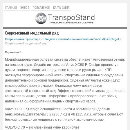
ГЛАВНАЯ
НОВОЕ
ПОПУЛЯРНОЕ
КАРТА САЙТА
Современный модельный ряд
Современный транспорт
»
Шведская автомобильная компания Volvo Aktiebolaget
»
Современный модельный ряд
Страница 3
Модифицированная рулевая система обеспечивает мгновенный отклик
на поворот руля. Дизайн интерьера Volvo XC90 R-Design проникнут
духом скорости: спортивное рулевое колесо и ручка рычага КПП
обтянуты перфорированной кожей, спортивные сиденья оборудованы
дополнительной боковой поддержкой. Сиденья обтянуты кожей двух
видов особого кроя и окраски, благодаря чему достигается
эксклюзивный спортивный вид. Эффект спортивной отделки дополняют
канты различных цветов. Циферблаты приборов завершают облик,
напоминая об оформлении модных спортивных часов.
Volvo XC90 R-Design оснащается шести и восьмицилиндровым
бензиновым двигателем 3,2 (238 л.с.) и V8 (315 л.с.), которые сочетают
бескомпромиссную мощность с топливной экономичностью.
VOLVO C 70 – эксклюзивный купе- кабриолет