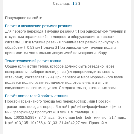
Страницы:
1
2
3
Популярное на сайте:
Расчет и назначение режимов резания
Для первого перехода: Глубина резания t: При однократном точении и
отсутствии ограничений по мощности оборудования, жесткости
системы СПИД глубина резания принимается равной припуску на
обработку. t=0,53 мм Подача S При однократном точении подача
принимается максимально допустимой по мощности обору ...
Теплотехнический расчет вагона
Общее количество тепла, которое должно быть отведено через
поверхность приборов охлаждения (хладопроизводительность
установки), составляет: (2.4) При перевозке мяса мороженного вагон
подается под погрузку термически подготовленным и в пути
следования не вентилируется. Следовательно, в тепловых расч ...
Расчёт показателей работы станции
Простой транзитного поезда без переработки: , мин Простой
транзитного поезда с переработкой tтрс/п=tпп+tрасф+tнак+tоф+tпо
мин. tрасф=tнадв+tроспуска=10 мин. См. таблица 10.1
tнак=10032,8/2897=3.46 часа = 207,6 мин tоф= tоф= мин tпо= 21,4 мин.,
tтрс/п=13,135+10+266,4+31,33+21,4=342,27 мин. Простой м ...