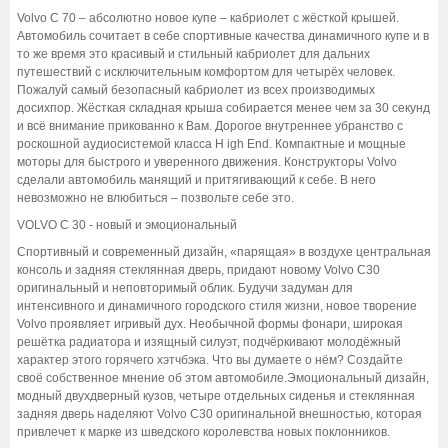
Volvo C 70 – абсолютно новое купе – кабриолет с жёсткой крышей.
Автомобиль сочитает в себе спортивные качества динамичного купе и в
то же время это красивый и стильный кабриолет для дальних
путешествий с исключительным комфортом для четырёх человек.
Пожалуй самый безопасный кабриолет из всех производимых
досихпор. Жёсткая складная крыша собирается менее чем за 30 секунд
и всё внимание прикованно к Вам. Дорогое внутреннее убранство с
роскошной аудиосистемой класса Н igh End. Компактные и мощные
моторы для быстрого и уверенного движения. Конструкторы Volvo
сделали автомобиль манящий и притягивающий к себе. В него
невозможно не влюбиться – позвольте себе это.
VOLVO C 30 - новый и эмоциональный
Спортивный и современный дизайн, «парящая» в воздухе центральная
консоль и задняя стеклянная дверь, придают новому Volvo С30
оригинальный и неповторимый облик. Будучи задуман для
интенсивного и динамичного городского стиля жизни, новое творение
Volvo проявляет игривый дух. Необычной формы фонари, широкая
решётка радиатора и изящный силуэт, подчёркивают молодёжный
характер этого горячего хэтчбэка. Что вы думаете о нём? Создайте
своё собственное мнение об этом автомобиле.Эмоциональный дизайн,
модный двухдверный кузов, четыре отдельных сиденья и стеклянная
задняя дверь наделяют Volvo C30 оригинальной внешностью, которая
привлечет к марке из шведского королевства новых поклонников.