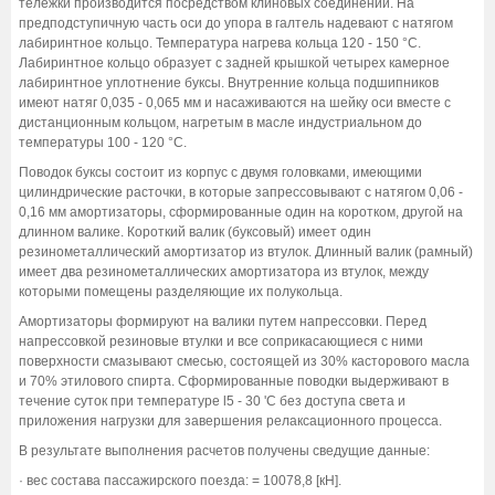
тележки производится посредством клиновых соединений. На
предподступичную часть оси до упора в галтель надевают с натягом
лабиринтное кольцо. Температура нагрева кольца 120 - 150 °С.
Лабиринтное кольцо образует с задней крышкой четырех камерное
лабиринтное уплотнение буксы. Внутренние кольца подшипников
имеют натяг 0,035 - 0,065 мм и насаживаются на шейку оси вместе с
дистанционным кольцом, нагретым в масле индустриальном до
температуры 100 - 120 °С.
Поводок буксы состоит из корпус с двумя головками, имеющими
цилиндрические расточки, в которые запрессовывают с натягом 0,06 -
0,16 мм амортизаторы, сформированные один на коротком, другой на
длинном валике. Короткий валик (буксовый) имеет один
резинометаллический амортизатор из втулок. Длинный валик (рамный)
имеет два резинометаллических амортизатора из втулок, между
которыми помещены разделяющие их полукольца.
Амортизаторы формируют на валики путем напрессовки. Перед
напрессовкой резиновые втулки и все соприкасающиеся с ними
поверхности смазывают смесью, состоящей из 30% касторового масла
и 70% этилового спирта. Сформированные поводки выдерживают в
течение суток при температуре l5 - 30 'С без доступа света и
приложения нагрузки для завершения релаксационного процесса.
В результате выполнения расчетов получены сведущие данные:
· вес состава пассажирского поезда: = 10078,8 [кН].