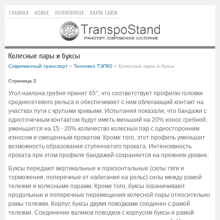
ГЛАВНАЯ
НОВОЕ
ПОПУЛЯРНОЕ
КАРТА САЙТА
Колесные пары и буксы
Современный транспорт
»
Тепловоз ТЭП60
» Колесные пары и буксы
Страница 2
Угол наклона гребня принят 65°, что соответствует профилю головки
среднесетевого рельса и обеспечивает с ним облегающий контакт на
участках пути с крутыми кривыми. Испытания показали, что бандажи с
одноточечным контактом будут иметь меньший на 20% износ гребней,
уменьшится на 15 - 20% количество колесных пар с односторонним
износом и смещенным прокатом. Кроме того, этот профиль уменьшит
возможность образования ступенчатого проката. Интенсивность
проката при этом профиле бандажей сохраняется на прежнем уровне.
Буксы передают вертикальные и горизонтальные (силы тяги и
торможения, поперечные от набегания на рельс) силы между рамой
тележки и колесными парами. Кроме того, буксы ограничивают
продольные и поперечные перемещения колесной пары относительно
рамы тележки. Корпус буксы двумя поводками соединен с рамой
тележки. Соединение валиков поводков с корпусом буксы и рамой