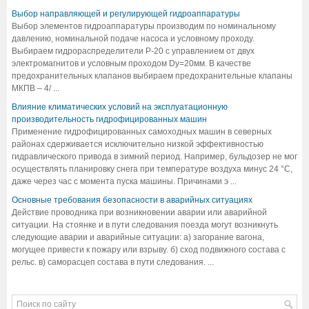
Выбор направляющей и регулирующей гидроаппаратуры
Выбор элементов гидроаппаратуры производим по номинальному
давлению, номинальной подаче насоса и условному проходу.
Выбираем гидрораспределители Р-20 с управлением от двух
электромагнитов и условным проходом Dу=20мм. В качестве
предохранительных клапанов выбираем предохранительные клапаны
МКПВ – 4/ ...
Влияние климатических условий на эксплуатационную
производительность гидрофицированных машин
Применение гидрофицированных самоходных машин в северных
районах сдерживается исключительно низкой эффективностью
гидравлического привода в зимний период. Например, бульдозер не мог
осуществлять планировку снега при температуре воздуха минус 24 °С,
даже через час с момента пуска машины. Причинами э ...
Основные требования безопасности в аварийных ситуациях
Действие проводника при возникновении аварии или аварийной
ситуации. На стоянке и в пути следования поезда могут возникнуть
следующие аварии и аварийные ситуации: а) загорание вагона,
могущее привести к пожару или взрыву. б) сход подвижного состава с
рельс. в) саморасцеп состава в пути следования. ...