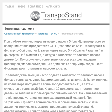
ГЛАВНАЯ
НОВОЕ
ПОПУЛЯРНОЕ
КАРТА САЙТА
Топливная система
Современный транспорт
»
Тепловоз ТЭП60
» Топливная система
При работе топливоподкачивающего насоса 5 (рис.4), приводимого во
вращение от электродвигателя ЭНТ1, топливо из бака 19 поступает в
фильтр грубой очистки 8, затем через насос 5 и обратный клапан 4 в
фильтр тонкой очистки 17, а оттуда в коллектор топливного насоса
дизеля 14. Конструктивно топливные насосы всех шестнадцати
цилиндров дизеля объединены в один блок с общим приводом. Этот
блок называют топливным насосом дизеля.
Топливоподкачивающий насос подаёт в коллектор топливного насоса
больше топлива, чем необходимо для работы дизеля. Избыток топлива
из коллектора поступает в топливоподогреватель 11, а затем
сливается в топливный бак. Клапан 12 поддерживает постоянное
давление топлива в коллекторе топливного насоса. На нагнетательном
трубопроводе установлен предохранительный клапан 6. При
загрязнении фильтра тонкой очистки и повышении в связи с этим
давления топлива открывается предохранительный клапан 6,
обеспечивающий слив топлива через топливоподогреватель в