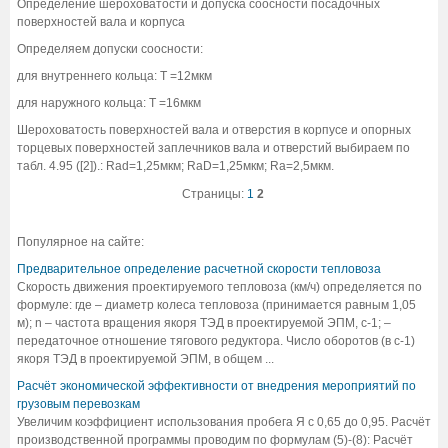
Определение шероховатости и допуска соосности посадочных
поверхностей вала и корпуса
Определяем допуски соосности:
для внутреннего кольца: Т =12мкм
для наружного кольца: Т =16мкм
Шероховатость поверхностей вала и отверстия в корпусе и опорных
торцевых поверхностей заплечников вала и отверстий выбираем по
табл. 4.95 ([2]).: Rad=1,25мкм; RaD=1,25мкм; Ra=2,5мкм.
Страницы:
1
2
Популярное на сайте:
Предварительное определение расчетной скорости тепловоза
Скорость движения проектируемого тепловоза (км/ч) определяется по
формуле: где – диаметр колеса тепловоза (принимается равным 1,05
м); n – частота вращения якоря ТЭД в проектируемой ЭПМ, с-1; –
передаточное отношение тягового редуктора. Число оборотов (в с-1)
якоря ТЭД в проектируемой ЭПМ, в общем ...
Расчёт экономической эффективности от внедрения мероприятий по
грузовым перевозкам
Увеличим коэффициент использования пробега Я с 0,65 до 0,95. Расчёт
производственной программы проводим по формулам (5)-(8): Расчёт