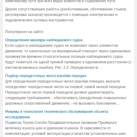
нивелировку пути при всех видах ремонтов и содержания пути.
Другие сопутствующие работы (разболчивание, сболчивание стыков,
регулировка зазоров) производится с помощью электрических и
гидравлических путевых инструментов.
Популярное на сайте:
Определение маневра наблюдаемого судна
Если судно и наблюдаемое судно не изменяют своих элементов
движения, то нанесенные на маневренный планшет через одинаковые
промежутки времени относительные позиции наблюдаемого судна
будут ложиться на одной прямой примерно в одинаковом расстоянии (с
учетом возможных ошибок). Рис. 2.4. Определение м ...
Подбор передаточных чисел коробки передач
Для определения передаточных чисел коробки передач, вначале
определяют передаточное число на первой, самой низкой передаче.
Передаточное число первой передачи должно удовлетворять
следующим требованиям: - обеспечивать преодоление повышенных
дорожных сопротивлений движению; - не вызывать буксование ...
Режимы и технология технического обслуживания объекта
исследования
Подвеска Toyota Corolla Предварительные проверки Проверьте
величину износа шин и давление в шинах. В зависимости от
комплектации, условий эксплуатации и качества установленных шин