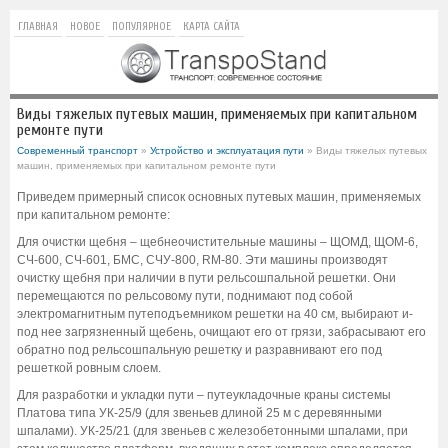
ГЛАВНАЯ
НОВОЕ
ПОПУЛЯРНОЕ
КАРТА САЙТА
Виды тяжелых путевых машин, применяемых при капитальном
ремонте пути
Современный транспорт
»
Устройство и эксплуатация пути
» Виды тяжелых путевых
машин, применяемых при капитальном ремонте пути
Приведем примерный список основных путевых машин, применяемых
при капитальном ремонте:
Для очистки щебня – щебнеочистительные машины – ЩОМД, ЩОМ-6,
СЧ-600, СЧ-601, БМС, СЧУ-800, RM-80. Эти машины производят
очистку щебня при наличии в пути рельсошпальной решетки. Они
перемещаются по рельсовому пути, поднимают под собой
электромагнитным путеподъемником решетки на 40 см, выбирают и-
под нее загрязненный щебень, очищают его от грязи, забрасывают его
обратно под рельсошпальную решетку и разравнивают его под
решеткой ровным слоем.
Для разработки и укладки пути – путеукладочные краны системы
Платова типа УК-25/9 (для звеньев длиной 25 м с деревянными
шпалами). УК-25/21 (для звеньев с железобетонными шпалами, при