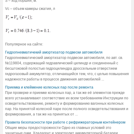
S – ход поршня, м.
Vc – объем камеры сжатия, л
Популярное на сайте:
Гидропневматичекий амортизатор подвески автомобиля
Гидропневматический амортизатор подвески автомобиля, по авт. св.
№119804, содержащий гидравлический цилиндр и соединенный с
бесштоковой полостью гидроцилиндра дроссельным отверстием
гидрогазовый аккумулятор, отличающийся тем, что, с целью повышения
надежности работы в процессе движения автомобилей ...
Приемка и клеймение колесных пар после ремонта
При проверке и приемке колесных пар, а так же её элементов прежде
всего устанавливают соответствие их всем требованиям Инструкции по
освидетельствованию, ремонту и формированию вагонных колесных
пар. На принятой колесной паре после полного освидетельствования и
формирования, а так же на принятых от ...
Правила безопасности при работе с рефрижераторным контейнером
Общие меры предосторожности Одно из главных условий это
защитные очки. Хладагент и электролит аккумуляторной батареи