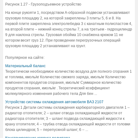
Рисунок 1.27 - Грузоподъемное устройство
На конце рукояти 1, посредством А-образной подвески устанавливают
грузовую площадку 2, на которой закреплены 3 плиты 5, 6 и 8. На
первой плите закреплена электролебедка 3 с канатным полиспастом 4,
на второй плите – нижний конец стрелы 7, а на третьем - гидроцилиндр
9 для наклона стрелы. Грузовая обойма 10 снабжена крюком 11 не
котором весит груз 12. При проведении перегрузочных операций
грузовую площадку 2 устанавливают на грунт.
Популярное на сайте:
Материальный баланс
Теоретически необходимое количество воздуха для полного сгорания 1
кг топлива, кмоль/кг Количество свежего заряда, кмоль/кг Количество
компонентов продуктов сгорания, кмоль/кг Суммарное количество
продуктов сгорания, кмоль/кг . Теоретический коэффициент
молекулярного изменения рабочего тела Для бен ...
Устройство системы охлаждения автомобиля ВАЗ 2107
Рисунок 1 Детали системы охлаждения карбюраторного двигателя 1 –
радиатор отопителя; 2 – шланг отвода охлаждающей жидкости от
радиатора отопителя; 3 – шланг подвода охлаждающей жидкости к
крану отопителя; 4 – трубка отвода охлаждающей жидкости от головки
блока цилиндров; 5 – перепускной шланг; 6 – ...
Конструирование корпуса редуктора