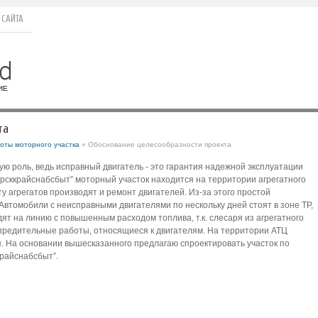
 САЙТА
та
оты моторного участка
» Обоснование целесообразности проекта
ю роль, ведь исправный двигатель - это гарантия надежной эксплуатации
сккрайснабсбыт” моторный участок находится на территории агрегатного
ту агрегатов производят и ремонт двигателей. Из-за этого простой
Автомобили с неисправными двигателями по нескольку дней стоят в зоне ТР,
т на линию с повышенным расходом топлива, т.к. слесаря из агрегатного
предительные работы, относящиеся к двигателям. На территории АТЦ
На основании вышесказанного предлагаю спроектировать участок по
крайснабсбыт”.