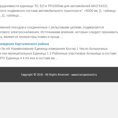
трудоемкости единицы ТО, ЕО и ТР/1000км для автомобилей МАЗ 54331
те подвижного состава автомобильного транспорта". =8000 км, [1, таблица
 [1, таблица ...
ижения поездов и соединенные с рельсовыми цепями, подвергаются
гового электроснабжения. Источниками влияния, которые следует принимать
, являются генераторы помех и проце ...
чреждения Карталинского района
я № п/п Наименование Единица измерения Кол-во 1 Число больничных
з них муниципальных Единица 1 3 Районные участковые больницы в составе
У Единица 4 4 Из них в составе му ...
Copyright © 2026 - All Rights Reserved - www.transpostand.ru