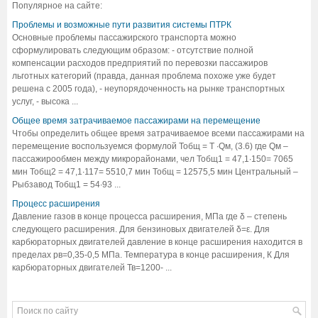
Популярное на сайте:
Проблемы и возможные пути развития системы ПТРК
Основные проблемы пассажирского транспорта можно
сформулировать следующим образом: - отсутствие полной
компенсации расходов предприятий по перевозки пассажиров
льготных категорий (правда, данная проблема похоже уже будет
решена с 2005 года), - неупорядоченность на рынке транспортных
услуг, - высока ...
Общее время затрачиваемое пассажирами на перемещение
Чтобы определить общее время затрачиваемое всеми пассажирами на
перемещение воспользуемся формулой Тобщ = Т ·Qм, (3.6) где Qм –
пассажирообмен между микрорайонами, чел Тобщ1 = 47,1·150= 7065
мин Тобщ2 = 47,1·117= 5510,7 мин Тобщ = 12575,5 мин Центральный –
Рыбзавод Тобщ1 = 54·93 ...
Процесс расширения
Давление газов в конце процесса расширения, МПа где δ – степень
следующего расширения. Для бензиновых двигателей δ=ε. Для
карбюраторных двигателей давление в конце расширения находится в
пределах рв=0,35-0,5 МПа. Температура в конце расширения, К Для
карбюраторных двигателей Тв=1200- ...