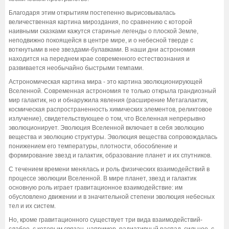
Благодаря этим открытиям постепенно вырисовывалась
величественная картина мироздания, по сравнению с которой
наивными сказками кажутся стариные легенды о плоской Земле,
неподвижно покоящейся в центре мире, и о небесной тверде с
воткнутыми в нее звездами-булавками. В наши дни астрономия
находится на переднем крае современного естествознания и
развивается необычайно быстрыми темпами.
Астрономическая картина мира - это картина эволюционирующей
Вселенной. Современная астрономия те только открыла грандиозный
мир галактик, но и обнаружила явления (расширение Метагалактик,
космическая распространенность химических элементов, реликтовое
излучение), свидетельствующее о том, что Вселенная непрерывно
эволюционирует. Эволюция Вселенной включает в себя эволюцию
вещества и эволюцию структуры. Эволюция вещества сопровождалась
понижением его температуры, плотности, обособление и
формирование звезд и галактик, образование планет и их спутников.
С течением времени менялась и роль физических взаимодействий в
процессе эволюции Вселенной. В мире планет, звезд и галактик
основную роль играет гравитационное взаимодействие: им
обусловлено движении и в значительной степени эволюция небесных
тел и их систем.
Но, кроме гравитационного существует три вида взаимодействий-
слабое, с которым связан, например, радиативный распад, сильное, с