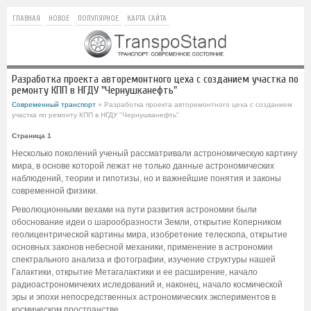
ГЛАВНАЯ
НОВОЕ
ПОПУЛЯРНОЕ
КАРТА САЙТА
Разработка проекта авторемонтного цеха с созданием участка по
ремонту КПП в НГДУ "Чернушканефть"
Современный транспорт
» Разработка проекта авторемонтного цеха с созданием
участка по ремонту КПП в НГДУ "Чернушканефть"
Страница 1
Несколько поколений ученый рассматривали астрономическую картину
мира, в основе которой лежат не только данные астрономических
наблюдений, теории и гипотизы, но и важнейшие понятия и законы
современной физики.
Революционными вехами на пути развития астрономии были
обоснование идеи о шарообразности Земли, открытие Коперником
геолицентрической картины мира, изобретение телескопа, открытие
основных законов небесной механики, применение в астрономии
спектрального анализа и фотографии, изучение структуры нашей
Галактики, открытие Метагалактики и ее расширение, начало
радиоастрономичеких иследований и, наконец, начало космической
эры и эпохи непосредственных астрономических экспериментов в
космическом пространстве.