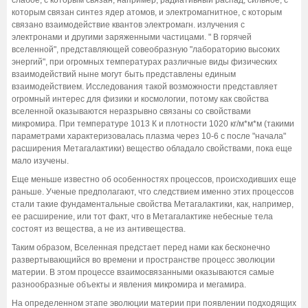
которым связан синтез ядер атомов, и электромагнитное, с которым
связано взаимодействие квантов электромагн. излучения с
электронами и другими заряженными частицами. " В горячей
вселенной", представляющей совеобразную "лабораторию высоких
энергий", при огромных температурах различные виды физических
взаимодействий ныне могут быть представлены единым
взаимодействием. Исследования такой возможности представляет
огромный интерес для физики и космологии, потому как свойства
вселенной оказываются неразрывно связаны со свойствами
микромира. При температуре 1013 К и плотности 1020 кг/м*м*м (такими
параметрами характеризовалась плазма через 10-6 с после "начала"
расширения Метагалактики) вещество обладало свойствами, пока еще
мало изучены.
Еще меньше известно об особенностях процессов, происходивших еще
раньше. Ученые предполагают, что следствием именно этих процессов
стали такие фундаментальные свойства Метагалактики, как, например,
ее расширение, или тот факт, что в Метагалактике небесные тела
состоят из вещества, а не из антивещества.
Таким образом, Вселенная предстает перед нами как бесконечно
развертывающийся во времени и пространстве процесс эволюции
материи. В этом процессе взаимосвязанными оказываются самые
разнообразные объекты и явления микромира и мегамира.
На определенном этапе эволюции материи при появлении подходящих