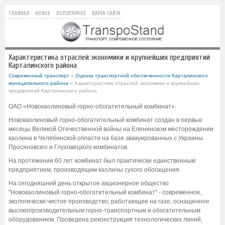
ГЛАВНАЯ
НОВОЕ
ПОПУЛЯРНОЕ
КАРТА САЙТА
Характеристика отраслей экономики и крупнейших предприятий
Карталинского района
Современный транспорт
»
Оценка транспортной обеспеченности Карталинского
муниципального района
» Характеристика отраслей экономики и крупнейших
предприятий Карталинского района
ОАО «Новокаолиновый горно-обогатительный комбинат».
Новокаолиновый горно-обогатительный комбинат создан в первые
месяцы Великой Отечественной войны на Еленинском месторождении
каолина в Челябинской области на базе эвакуированных с Украины
Просяновскго и Глуховецкого комбинатов.
На протяжении 60 лет комбинат был практически единственным
предприятием, производящим каолины сухого обогащения.
На сегодняшний день открытое акционерное общество
"Новокаолиновый горно-обогатительный комбинат" - современное,
экологически чистое производство, работающее на газе, оснащенное
высокопроизводительным горно-транспортным и обогатительным
оборудованием. Проведена реконструкция технологических линий,