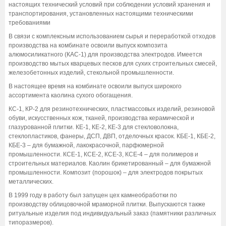
настоящих технический условий при соблюдении условий хранения и
транспортирования, установленных настоящими техническими
требованиями
В связи с комплексным использованием сырья и переработкой отходов
производства на комбинате освоили выпуск композита
алюмосиликатного (КАС-1) для производства электродов. Имеется
производство мытых кварцевых песков для сухих строительных смесей,
железобетонных изделий, стекольной промышленности.
В настоящее время на комбинате освоили выпуск широкого
ассортимента каолина сухого обогащения.
КС-1, КР-2 для резинотехнических, пластмассовых изделий, резиновой
обуви, искусственных кож, тканей, производства керамической и
глазурованной плитки. КЕ-1, КЕ-2, КЕ-3 для стекловолокна,
стеклопластиков, фанеры, ДСП, ДВП, отделочных красок. КБЕ-1, КБЕ-2,
КБЕ-3 – для бумажной, лакокрасочной, парфюмерной
промышленности. КСЕ-1, КСЕ-2, КСЕ-3, КСЕ-4 – для полимеров и
строительных материалов. Каолин брикетированный – для бумажной
промышленности. Композит (порошок) – для электродов покрытых
металлических.
В 1999 году в работу был запущен цех камнеобработки по
производству облицовочной мраморной плитки. Выпускаются также
ритуальные изделия под индивидуальный заказ (памятники различных
типоразмеров).