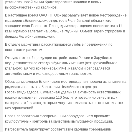
установка новой линии брикетирования каолина и новых
высококачественных каолинов.
В настоящее время ОАО «НГОК» разрабатывает новое месторождение
мраморов «Еленинское», открытое в Челябинской области юго-
западнее села Еленинка. Площадь месторождения оценивается в 11
кв.м. Мрамор залегает на большие глубины. Объект зарегистрирован в
фондах Челябинскгеопкома».
В отделе маркетинга рассматриваются любые предложения по
поставкам и расчетам.
Отгрузка готовой продукции потребителям России и Зарубежья
осуществляется со склада в бумажных мешках (четырехслойных с
клапаном), мягких контейнерах МК-1, навалом и отправляется
автомобильным и железнодорожным транспортом.
Образцы мраморов Еленинского месторождения прошли испытания на
радиоактивность в лаборатории Челябинского центра
Госсанэпиднадзора. Суммарная удельная активность естественных
радионуклидов не превысила 110 бк/кг, что позволило отнести их к
материалам 1 класса, которые могут использоваться в строительстве
без ограничений.
Новая лаборатория с современным оборудованием проводит
круглосуточный контроль за качеством выпускаемой продукции.
Изготовитель гарантирует соответствие каолина требованиям