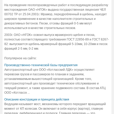
На проведение геологоразведочных работ и последующую разработку
месторождения ОАО «НГОК» выдана государственная лицензия ЧЕЛ
00702 ТР от 25.04.2001г. Мрамор, передробленный в щебень, находит
широкое применение в качестве наполнителя строительных и
декоративных бетонов. Пески, отсевы фракций 0-5 мм могут
использоваться в качестве строительных песков.
2003г. ОАО «НГОК» освоил выпуск мраморного щебня и песка,
полностью соответствующего требования ГОСТ 22856-89 и ГОСТ 8267-
82: выпускается щебень мраморный фракций 5-10мм, 10-20мм и песок
фракций 2-5 мм, 0-2 мм.
Популярное на сайте:
Производственно-технической базы предприятия
Автотранспортный цех ООО «Котласский ЛДК» осуществляет
перевозки грузов и пассажиров по планам и заданиям,
устанавливаемым вышестоящей организацией. Кроме того,
автотранспортный цех производит техническое обслуживание и
текущий ремонт, а также хранение подвижного состава. В состав АТЦ
ООО «Котласск ...
Описание конструкции и принципа действия
Ведущим называют мост, механизмы которого передают вращающий
момент от КП колесам. Он включает в себя корпус (картер), главную
передачу, дифференциал и полуоси. Главная передача — это