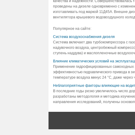
качества и надежности. Совершенствовалась 
проведены на дизеле одновременно с изменени
изготавливать под маркой 11Д45А. Внешне диз
вентилятора крышевого водовоздушного холоди
Популярное на сайте:
Система воздухоснабжения дизеля
Система включает два турбокомпрессора с газ
надувочного воздуха, центробежный компрессор
ступень наддува) и маслопленочные воздухоочи
Влияние климатических условий на эксплуат
Применение гидрофицированных самоходных м
эффективностью гидравлического привода в зи
температуре воздуха минус 24 °С, даже через ч
Неблагоприятные факторы влияющие на водит
В последние годы резко увеличилось число д
разработаны методология и методика изучени
направления исследований, получены основоп