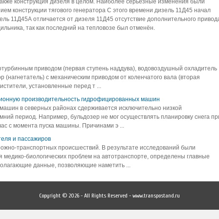
также конструкция дизеля в целом. Наиболее серьёзные изменения были
ем конструкции тягового генератора С этого времени дизель 11Д45 начал
ель 11Д45А отличается от дизеля 11Д45 отсутствие дополнительного привод
льника, так как последний на тепловозе был отменён.
отурбинным приводом (первая ступень наддува), водовоздушный охладитель
 (нагнетатель) с механическим приводом от коленчатого вала (вторая
стители, установленные перед т ...
ационную производительность гидрофицированных машин
ашин в северных районах сдерживается исключительно низкой
мний период. Например, бульдозер не мог осуществлять планировку снега пр
ас с момента пуска машины. Причинами э ...
еля и пассажиров
орожно-транспортных происшествий. В результате исследований были
я медико-биологических проблем на автотранспорте, определены главные
олагающие данные, позволяющие наметить ...
Copyright © 2026 - All Rights Reserved - www.transpostand.ru