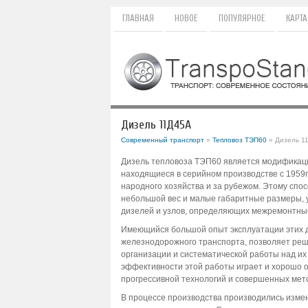
ГЛАВНАЯ
НОВОЕ
ПОПУЛЯРНОЕ
КАРТА
Дизель 11Д45А
Современный транспорт
»
Тепловоз ТЭП60
» Дизель 1
Дизель тепловоза ТЭП60 является модификаци
находящиеся в серийном производстве с 1959г
народного хозяйства и за рубежом. Этому спос
небольшой вес и малые габаритные размеры, у
дизелей и узлов, определяющих межремонтные 
Имеющийся большой опыт эксплуатации этих д
железнодорожного транспорта, позволяет реша
организации и систематической работы над их
эффективности этой работы играет и хорошо 
прогрессивной технологий и совершенных мето
В процессе производства производились измен