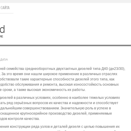
 САЙТА
1Д45А
ей семейства среднеоборотных двухтактных дизелей типа Д40 (дн23/30),
. За это время они нашли широкое применение в различных отраслях
обствовали такие характерные способности дизелей этого типа, как
добство обслуживания и ремонта, высокая износостойкость основных
сроки, а также высокая экономичность их работы.
изелей в различных условиях, особенно в наиболее тяжелых условиях
ть ряд серьёзных вопросов их качества и надежности и способствует
 дальнейшим совершенствованием. Значительную роль в успехе в
оснащенное крупносерийное производство дизелей, применяемые
дов контроля качества.
ения конструкции ряда узлов и деталей дизеля с целью повышения их