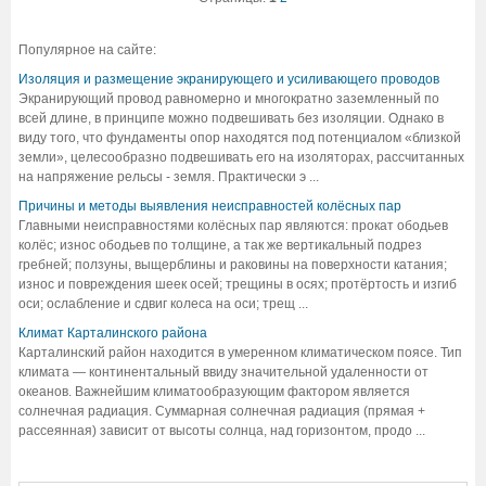
Популярное на сайте:
Изоляция и размещение экранирующего и усиливающего проводов
Экранирующий провод равномерно и многократно заземленный по
всей длине, в принципе можно подвешивать без изоляции. Однако в
виду того, что фундаменты опор находятся под потенциалом «близкой
земли», целесообразно подвешивать его на изоляторах, рассчитанных
на напряжение рельсы - земля. Практически э ...
Причины и методы выявления неисправностей колёсных пар
Главными неисправностями колёсных пар являются: прокат ободьев
колёс; износ ободьев по толщине, а так же вертикальный подрез
гребней; ползуны, выщерблины и раковины на поверхности катания;
износ и повреждения шеек осей; трещины в осях; протёртость и изгиб
оси; ослабление и сдвиг колеса на оси; трещ ...
Климат Карталинского района
Карталинский район находится в умеренном климатическом поясе. Тип
климата — континентальный ввиду значительной удаленности от
океанов. Важнейшим климатообразующим фактором является
солнечная радиация. Суммарная солнечная радиация (прямая +
рассеянная) зависит от высоты солнца, над горизонтом, продо ...