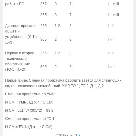
работы ЕО
357
3
7
I, II и III
365
3
7
I, II и III
Диагностирование
255
1-2
8
I - II
общее и
углубленное (Д-1 и
305
2
8
I и II
Д-2)
Первое и второе
255
1-2
8
I - II
техническое
обслуживание
305
2
8
I и II
(ТО-1, ТО-2)
Примечание. Сменная программа рассчитывается для следующих
видов технических воздействий: УМР, ТО-1, ТО-2, Д-1, Д-2.
Сменная программа по УМР
N СМ = УМР / (Д р. г. * С СМ)
N СМ =51147/ (305*2) = 83,8
Сменная программа по ТО-1
N СМ = ТО-1/ (Д р. г. * С СМ)
Страницы:
1
2