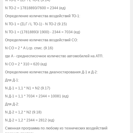
N ТО-2 = 17818893/7600 = 2344 (ед)
Определение количества воздействий ТО-1:
N ТО-1 = (ΣLГ / L ТО-1) - N ТО-2 (9.15)
N ТО-1 = (17818893/ 1900) - 2344 = 7034 (ед)
Определение количества воздействий СО:
N СО = 2 * А Lср. спис. (9.16)
где А - среднесписочное количество автомобилей на АТП.
N СО = 2 * 310 = 620 (ед)
Определение количества диагностирования Д-1 и Д-2:
Для Д-1:
N Д-1 = 1,1 * N1 + N2 (9.17)
N Д-1 = 1,1 * 7034 + 2344 = 10081 (ед)
Для Д-2:
N Д-2 = 1,2 * N2 (9.18)
N Д-2 = 1,2 * 2344 = 2812 (ед)
Сменная программа по любому из технических воздействий