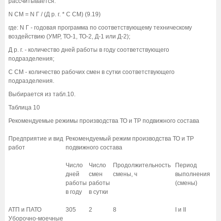
рассчитывается:
N СМ = N Г / (Д р. г. * С СМ) (9.19)
где: N Г - годовая программа по соответствующему техническому
воздействию (УМР, ТО-1, ТО-2, Д-1 или Д-2);
Д р. г. - количество дней работы в году соответствующего
подразделения;
С СМ - количество рабочих смен в сутки соответствующего
подразделения.
Выбирается из табл.10.
Таблица 10
Рекомендуемые режимы производства ТО и ТР подвижного состава
Предприятие и вид
Рекомендуемый режим производства ТО и ТР
работ
подвижного состава
Число
Число
Продолжительность
Период
дней
смен
смены, ч
выполнения
работы
работы
(смены)
в году
в сутки
АТП и ПАТО
305
2
8
I и II
Уборочно-моечные