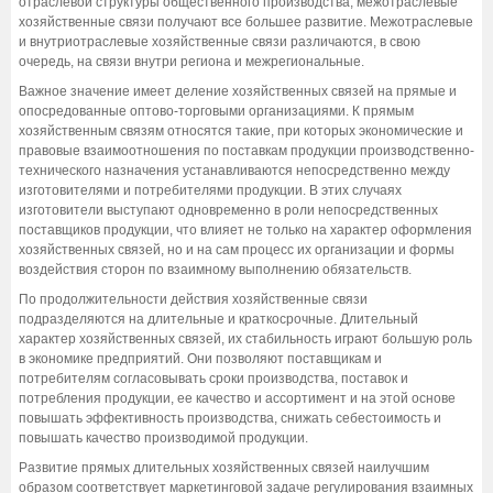
отраслевой структуры общественного производства, межотраслевые
хозяйственные связи получают все большее развитие. Межотраслевые
и внутриотраслевые хозяйственные связи различаются, в свою
очередь, на связи внутри региона и межрегиональные.
Важное значение имеет деление хозяйственных связей на прямые и
опосредованные оптово-торговыми организациями. К прямым
хозяйственным связям относятся такие, при которых экономические и
правовые взаимоотношения по поставкам продукции производственно-
технического назначения устанавливаются непосредственно между
изготовителями и потребителями продукции. В этих случаях
изготовители выступают одновременно в роли непосредственных
поставщиков продукции, что влияет не только на характер оформления
хозяйственных связей, но и на сам процесс их организации и формы
воздействия сторон по взаимному выполнению обязательств.
По продолжительности действия хозяйственные связи
подразделяются на длительные и краткосрочные. Длительный
характер хозяйственных связей, их стабильность играют большую роль
в экономике предприятий. Они позволяют поставщикам и
потребителям согласовывать сроки производства, поставок и
потребления продукции, ее качество и ассортимент и на этой основе
повышать эффективность производства, снижать себестоимость и
повышать качество производимой продукции.
Развитие прямых длительных хозяйственных связей наилучшим
образом соответствует маркетинговой задаче регулирования взаимных