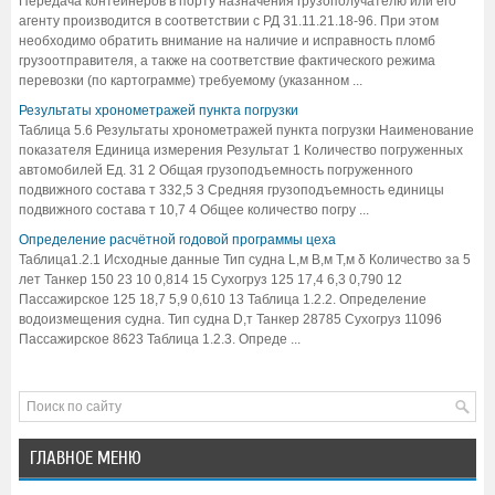
Передача контейнеров в порту назначения грузополучателю или его
агенту производится в соответствии с РД 31.11.21.18-96. При этом
необходимо обратить внимание на наличие и исправность пломб
грузоотправителя, а также на соответствие фактического режима
перевозки (по картограмме) требуемому (указанном ...
Результаты хронометражей пункта погрузки
Таблица 5.6 Результаты хронометражей пункта погрузки Наименование
показателя Единица измерения Результат 1 Количество погруженных
автомобилей Ед. 31 2 Общая грузоподъемность погруженного
подвижного состава т 332,5 3 Средняя грузоподъемность единицы
подвижного состава т 10,7 4 Общее количество погру ...
Определение расчётной годовой программы цеха
Таблица1.2.1 Исходные данные Тип судна L,м В,м Т,м δ Количество за 5
лет Танкер 150 23 10 0,814 15 Сухогруз 125 17,4 6,3 0,790 12
Пассажирское 125 18,7 5,9 0,610 13 Таблица 1.2.2. Определение
водоизмещения судна. Тип судна D,т Танкер 28785 Сухогруз 11096
Пассажирское 8623 Таблица 1.2.3. Опреде ...
ГЛАВНОЕ МЕНЮ