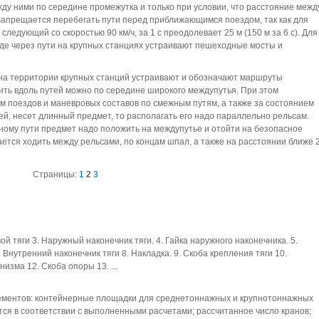
ду ними по середине промежутка и только при условии, что расстояние межд
 Запрещается перебегать пути перед приближающимся поездом, так как для
следующий со скоростью 90 км/ч, за 1 с преодолевает 25 м (150 м за 6 с). Для
де через пути на крупных станциях устраивают пешеходные мосты и
 на территории крупных станций устраивают и обозначают маршруты
ить вдоль путей можно по середине широкого междупутья. При этом
 поездов и маневровых составов по смежным путям, а также за состоянием
ей, несет длинный предмет, то располагать его надо параллельно рельсам.
ому пути предмет надо положить на междупутье и отойти на безопасное
ется ходить между рельсами, по концам шпал, а также на расстоянии ближе 
Страницы:
1
2
3
 тяги 3. Наружный наконечник тяги. 4. Гайка наружного наконечника. 5.
 Внутренний наконечник тяги 8. Накладка. 9. Скоба крепления тяги 10.
изма 12. Скоба опоры 13. ...
ементов: контейнерные площадки для среднетоннажных и крупнотоннажных
тся в соответствии с выполненными расчетами; рассчитанное число кранов;