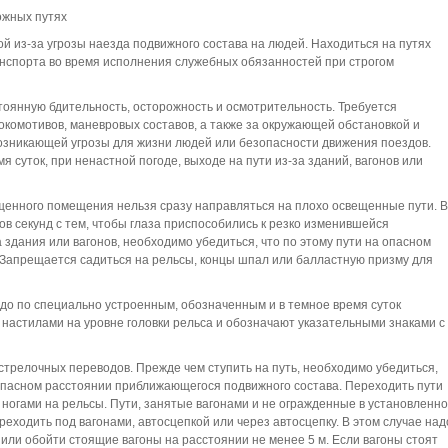
ожных путях
 из-за угрозы наезда подвижного состава на людей. Находиться на путях
анспорта во время исполнения служебных обязанностей при строгом
тоянную бдительность, осторожность и осмотрительность. Требуется
окомотивов, маневровых составов, а также за окружающей обстановкой и
зникающей угрозы для жизни людей или безопасности движения поездов.
 суток, при ненастной погоде, выходе на пути из-за зданий, вагонов или
ещенного помещения нельзя сразу направляться на плохо освещенные пути. В
ов секунд с тем, чтобы глаза приспособились к резко изменившейся
 здания или вагонов, необходимо убедиться, что по этому пути на опасном
 Запрещается садиться на рельсы, концы шпал или балластную призму для
адо по специально устроенным, обозначенным и в темное время суток
астилами на уровне головки рельса и обозначают указательными знаками с
стрелочных переводов. Прежде чем ступить на путь, необходимо убедиться,
на опасном расстоянии приближающегося подвижного состава. Переходить пути
 ногами на рельсы. Пути, занятые вагонами и не огражденные в установленн
еходить под вагонами, автосцепкой или через автосцепку. В этом случае над
или обойти стоящие вагоны на расстоянии не менее 5 м. Если вагоны стоят