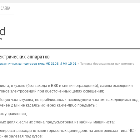
 САЙТА
ектрических аппаратов
омагнитных контакторов типа МК-310Б И МК-15-01
» Техника безопасности при ремонте
ста, в кузове (без захода в ВВК и снятия ограждений), лампы освещения
гонов электросекций при обесточенных цепях освещения;
бовую часть кузова, не приближаясь к токоведущим частям, находящимся под
енее 2 м и не касаясь их через какие-либо предметы:
ях управления;
ых цепях, если их смена предусмотрена из кабины машиниста:
лировать выходы штоков тормозных цилиндров: на электровозах типа ЧС -
- не залезая под кузов: