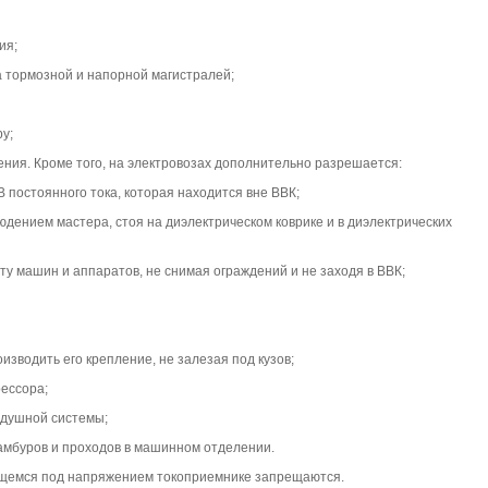
ия;
 тормозной и напорной магистралей;
у;
ения. Кроме того, на электровозах дополнительно разрешается:
 постоянного тока, которая находится вне ВВК;
дением мастера, стоя на диэлектрическом коврике и в диэлектрических
у машин и аппаратов, не снимая ограждений и не заходя в ВВК;
зводить его крепление, не залезая под кузов;
ессора;
здушной системы;
тамбуров и проходов в машинном отделении.
ящемся под напряжением токоприемнике запрещаются.