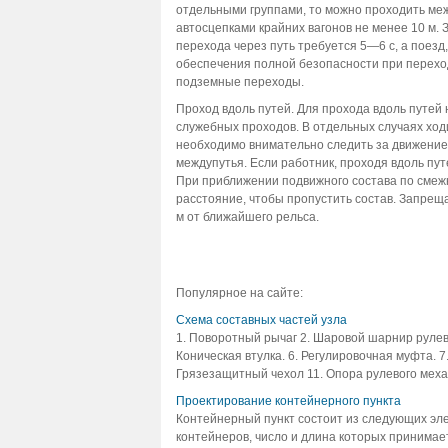
отдельными группами, то можно проходить меж
автосцепками крайних вагонов не менее 10 м.
перехода через путь требуется 5—6 с, а поезд, 
обеспечения полной безопасности при перехо
подземные переходы.
Проход вдоль путей. Для прохода вдоль путей
служебных проходов. В отдельных случаях ход
необходимо внимательно следить за движением
междупутья. Если работник, проходя вдоль пут
При приближении подвижного состава по смежн
расстояние, чтобы пропустить состав. Запреща
м от ближайшего рельса.
Популярное на сайте:
Схема составных частей узла
1. Поворотный рычаг 2. Шаровой шарнир рулевой
Коническая втулка. 6. Регулировочная муфта. 7.
Грязезащитный чехол 11. Опора рулевого механ
Проектирование контейнерного пункта
Контейнерный пункт состоит из следующих эл
контейнеров, число и длина которых принимае