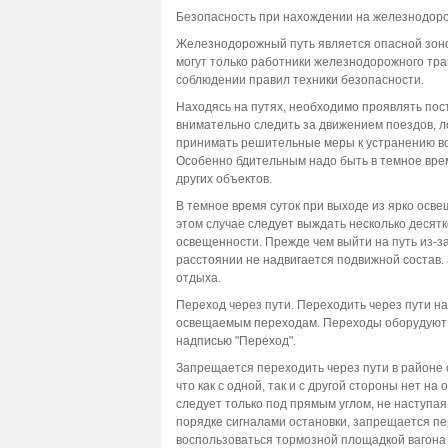
Безопасность при нахождении на железнодор
Железнодорожный путь является опасной зоной
могут только работники железнодорожного тр
соблюдении правил техники безопасности.
Находясь на путях, необходимо проявлять пос
внимательно следить за движением поездов, л
принимать решительные меры к устранению во
Особенно бдительным надо быть в темное время
других объектов.
В темное время суток при выходе из ярко осв
этом случае следует выждать несколько десятк
освещенности. Прежде чем выйти на путь из-за
расстоянии не надвигается подвижной состав.
отдыха.
Переход через пути. Переходить через пути н
освещаемым переходам. Переходы оборудуют н
надписью "Переход".
Запрещается переходить через пути в районе 
что как с одной, так и с другой стороны нет 
следует только под прямым углом, не наступая
порядке сигналами остановки, запрещается пер
воспользоваться тормозной площадкой вагона 