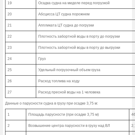
19
Осадка судна на миделе перед погрузкой
20
Абсцисса ЦТ судна порожнем
21
Аппликата ЦТ судна до погрузки
22
Плотность забортной воды в порту до погрузки
23
Плотность забортной воды в порту до выгрузки
24
Груз
25
Удельный погрузочный объем груза
26
Расход топлива на ходу
27
Расход пресной воды на 1 человека
Данные о парусности судна в грузу при осадке 3,75 м:
1
Площадь парусности (при осадке 3,75 м)
4
2
Возвышение центра парусности в грузу над ВЛ
2,