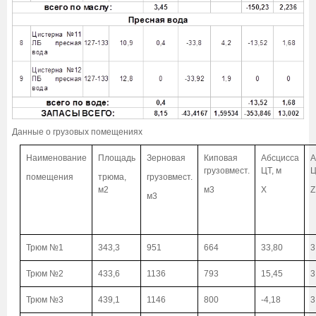
Данные о грузовых помещениях
Наименование
Площадь
Зерновая
Киповая
Абсцисса
А
грузовмест.
ЦТ, м
Ц
помещения
трюма,
грузовмест.
м2
м3
Х
Z
м3
Трюм №1
343,3
951
664
33,80
3
Трюм №2
433,6
1136
793
15,45
3
Трюм №3
439,1
1146
800
-4,18
3