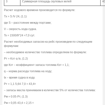
3
Суммарная площадь скуловых килей
4
Расчет ходового времени производится по формуле:
Tx = S /V·24, (1.1)
где S – расстояние между портами;
V – скорость хода судна.
Тх = 1500/9*24 =7,0 сут.
Расчет необходимых запасов на рейс произведем по следующим
формулам:
– необходимое количество топлива определяем по формуле:
Pт = Kзт·q·tx, (1.2)
где Кзт – коэффициент запаса топлива Кзт = 1,1;
q – норма расхода топлива на ходу;
tx – время судна в ходу.
Рт = 1,1·5,64·7,0 = 43,4т
– запасы масла принимаем в количестве 5% от количества топлива:
Рм = 0.05·Рт, (1.3)
Рм = 0,05·43,4 = 2,15 т