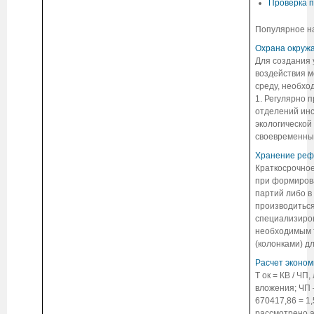
Проверка п
Популярное на
Охрана окруж
Для создания 
воздействия м
среду, необхо
1. Регулярно 
отделений инс
экологической
своевременным
Хранение реф
Краткосрочное
при формиров
партий либо в
производитьс
специализиро
необходимым 
(колонками) дл
Расчет эконо
Т ок = КВ / ЧП
вложения; ЧП –
670417,86 = 1,
рассмотрено 