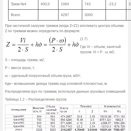
Трюм №4
400,0
1064
743
-23,2
3
Всего
4297
3000
При частичной загрузке трюмов (когда Z<Z1) аппликату центра объема
Z по трюмам можно определить по формуле:
(1.7)
Где Vi – объем, занятый
грузом: Vi = Р ∙ ω, м3;
S – площадь трюма, м2;
Р – масса груза, т;
ω – удельный погрузочный объем груза, м3/т;
hдн− возвышение днища трюма над основной плоскостью, м.
Распределяем груз по трюмам, используя данные грузовых помещений
Таблица 1.2 – Распределение грузов