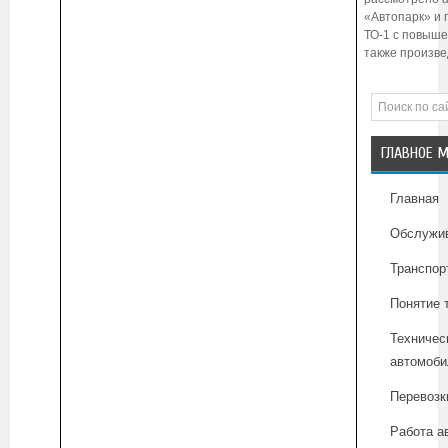
«Автопарк» и
ТО-1 с повыше
также произве
ГЛАВНОЕ 
Главная
Обслужив
Транспор
Понятие 
Техничес
автомоби
Перевозк
Работа а