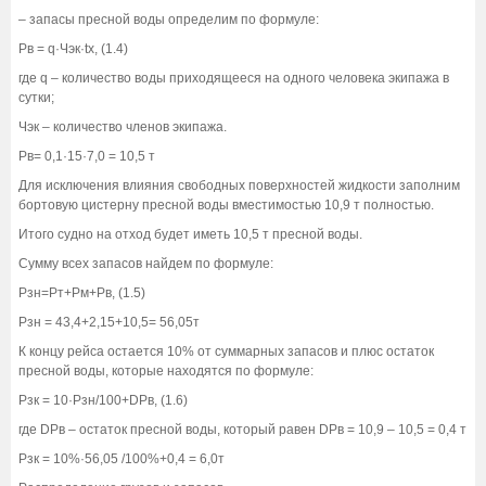
– запасы пресной воды определим по формуле:
Pв = q·Чэк·tx, (1.4)
где q – количество воды приходящееся на одного человека экипажа в
сутки;
Чэк – количество членов экипажа.
Рв= 0,1·15·7,0 = 10,5 т
Для исключения влияния свободных поверхностей жидкости заполним
бортовую цистерну пресной воды вместимостью 10,9 т полностью.
Итого судно на отход будет иметь 10,5 т пресной воды.
Сумму всех запасов найдем по формуле:
Рзн=Рт+Рм+Рв, (1.5)
Рзн = 43,4+2,15+10,5= 56,05т
К концу рейса остается 10% от суммарных запасов и плюс остаток
пресной воды, которые находятся по формуле:
Рзк = 10·Рзн/100+DРв, (1.6)
где DРв – остаток пресной воды, который равен DРв = 10,9 – 10,5 = 0,4 т
Рзк = 10%·56,05 /100%+0,4 = 6,0т